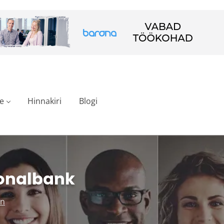
e
Hinnakiri
Blogi
onalbank
en