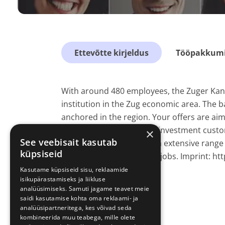
Ettevõtte kirjeldus
Tööpakkumis
With around 480 employees, the Zuger Kanto
institution in the Zug economic area. The 
anchored in the region. Your offers are aim
at private, corporate and investment custom
×
See veebisait kasutab
working conditions and an extensive range o
küpsiseid
found at www.zugerkb.ch/jobs. Imprint: ht
geschaeftsstellen
Kasutame küpsiseid sisu, reklaamide
isikupärastamiseks ja liikluse
analüüsimiseks. Samuti jagame teavet meie
saidi kasutamise kohta oma reklaami- ja
analüüsipartneritega, kes võivad seda
kombineerida muu teabega, mille olete