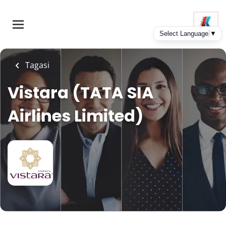
Skip
to
main
content
Tagasi
Vistara (TATA SIA
Airlines Limited)