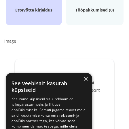
Ettevõtte kirjeldus
Tööpakkumised (0)
image
×
Saada mulle tööpakkumisi
See veebisait kasutab
küpsiseid
ettevõttelt Manchester Airport
Kasutame küpsiseid sisu, reklaamide
Teie
isikupärastamiseks ja liikluse
e-
analüüsimiseks. Samuti jagame teavet meie
post
saidi kasutamise kohta oma reklaami- ja
analüüsipartneritega, kes võivad seda
kombineerida muu teabega, mille olete