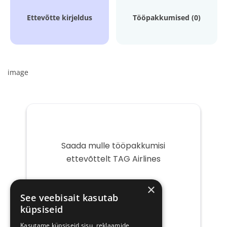
Ettevõtte kirjeldus
Tööpakkumised (0)
image
Saada mulle tööpakkumisi
ettevõttelt TAG Airlines
Teie
×
e-
See veebisait kasutab
post
küpsiseid
Kasutame küpsiseid sisu, reklaamide