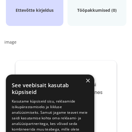
Ettevõtte kirjeldus
Tööpakkumised (0)
image
×
Saada mulle tööpakkumisi
See veebisait kasutab
küpsiseid
ettevõttelt Sun Country Airlines
Kasutame küpsiseid sisu, reklaamide
Teie
isikupärastamiseks ja liikluse
e-
analüüsimiseks. Samuti jagame teavet meie
post
saidi kasutamise kohta oma reklaami- ja
analüüsipartneritega, kes võivad seda
kombineerida muu teabega, mille olete