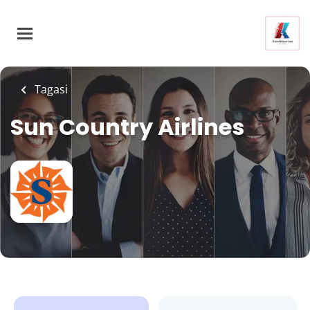
Skip
to
main
content
Tagasi
Sun Country Airlines