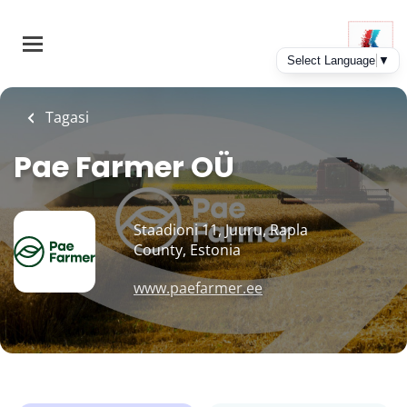
Skip
to
main
content
Tagasi
Pae Farmer OÜ
Staadioni 11, Juuru, Rapla
County, Estonia
www.paefarmer.ee