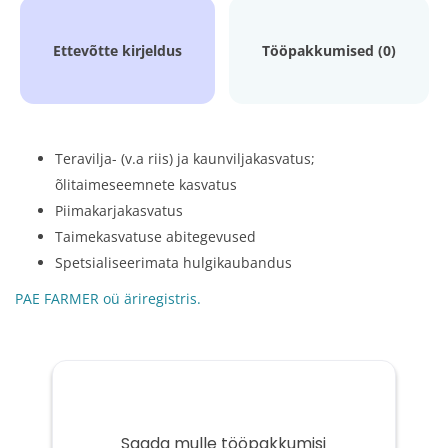
Ettevõtte kirjeldus
Tööpakkumised (0)
Teravilja- (v.a riis) ja kaunviljakasvatus;
õlitaimeseemnete kasvatus
Piimakarjakasvatus
Taimekasvatuse abitegevused
Spetsialiseerimata hulgikaubandus
PAE FARMER oü äriregistris.
Saada mulle tööpakkumisi