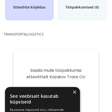
Ettevõtte kirjeldus
Tööpakkumised (0)
TRANSPORT&LOGISTICS
Saada mulle tööpakkumisi
ettevõttelt Kazakov Trans OU
Teie
×
e-
See veebisait kasutab
post
küpsiseid
Kasutame küpsiseid sisu, reklaamide