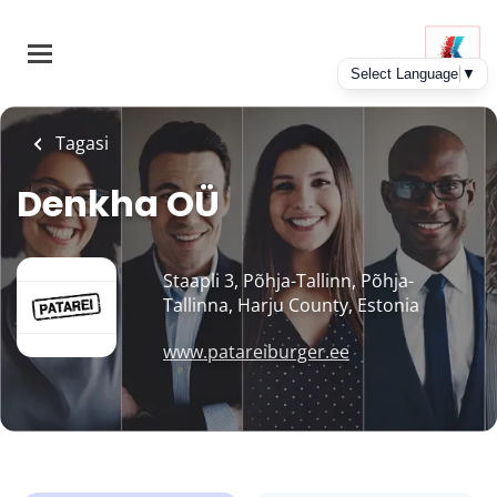
Skip
to
main
content
Tagasi
Denkha OÜ
Staapli 3, Põhja-Tallinn, Põhja-
Tallinna, Harju County, Estonia
www.patareiburger.ee