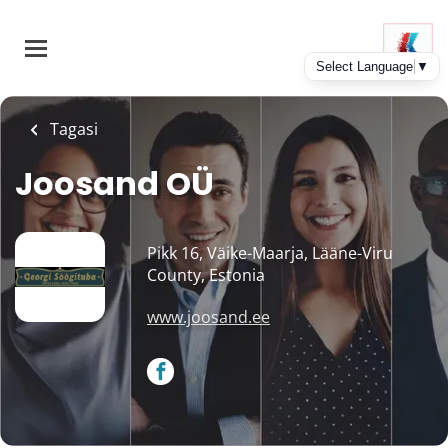
Skip
to
main
content
Tagasi
Joosand OÜ
Pikk 16, Väike-Maarja, Lääne-Viru
County, Estonia
www.joosand.ee