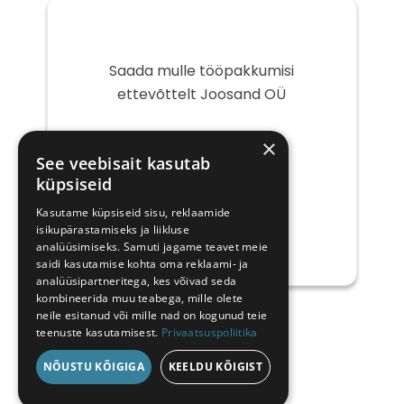
Saada mulle tööpakkumisi
ettevõttelt Joosand OÜ
Teie
×
e-
See veebisait kasutab
post
küpsiseid
Kasutame küpsiseid sisu, reklaamide
isikupärastamiseks ja liikluse
analüüsimiseks. Samuti jagame teavet meie
saidi kasutamise kohta oma reklaami- ja
analüüsipartneritega, kes võivad seda
kombineerida muu teabega, mille olete
neile esitanud või mille nad on kogunud teie
teenuste kasutamisest.
Privaatsuspoliitika
NÕUSTU KÕIGIGA
KEELDU KÕIGIST