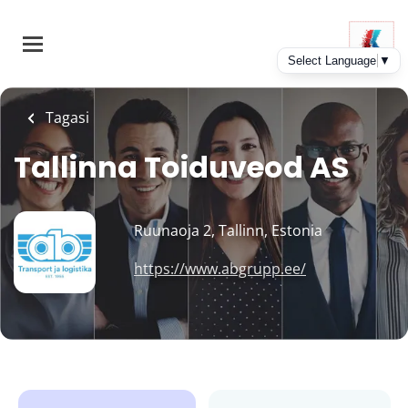
Skip
to
main
content
Tagasi
Tallinna Toiduveod AS
Ruunaoja 2, Tallinn, Estonia
https://www.abgrupp.ee/