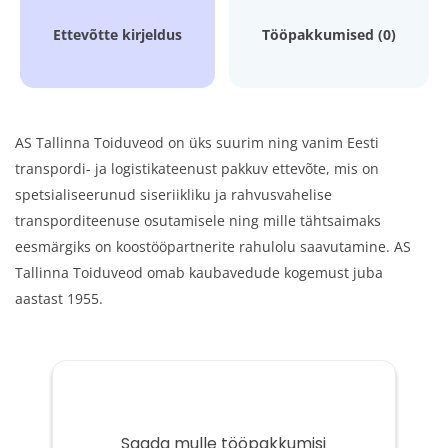
Ettevõtte kirjeldus
Tööpakkumised (0)
AS Tallinna Toiduveod on üks suurim ning vanim Eesti
transpordi- ja logistikateenust pakkuv ettevõte, mis on
spetsialiseerunud siseriikliku ja rahvusvahelise
transporditeenuse osutamisele ning mille tähtsaimaks
eesmärgiks on koostööpartnerite rahulolu saavutamine. AS
Tallinna Toiduveod omab kaubavedude kogemust juba
aastast 1955.
Saada mulle tööpakkumisi