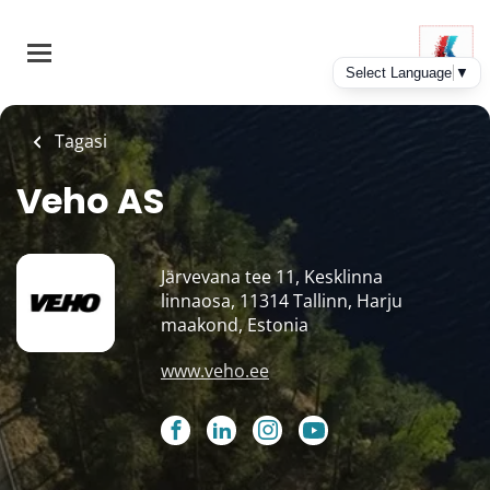
Skip
to
main
content
Tagasi
Veho AS
Järvevana tee 11, Kesklinna
linnaosa, 11314 Tallinn, Harju
maakond, Estonia
www.veho.ee