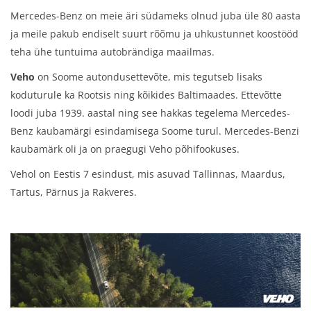
Mercedes-Benz on meie äri südameks olnud juba üle 80 aasta
ja meile pakub endiselt suurt rõõmu ja uhkustunnet koostööd
teha ühe tuntuima autobrändiga maailmas.
Veho
on Soome autondusettevõte, mis tegutseb lisaks
koduturule ka Rootsis ning kõikides Baltimaades. Ettevõtte
loodi juba 1939. aastal ning see hakkas tegelema Mercedes-
Benz kaubamärgi esindamisega Soome turul. Mercedes-Benzi
kaubamärk oli ja on praegugi Veho põhifookuses.
Vehol on Eestis 7 esindust, mis asuvad Tallinnas, Maardus,
Tartus, Pärnus ja Rakveres.