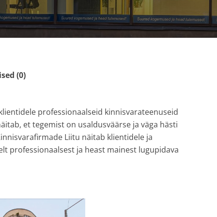
ed (0)
klientidele professionaalseid kinnisvarateenuseid
näitab, et tegemist on usaldusväärse ja väga hästi
nisvarafirmade Liitu näitab klientidele ja
elt professionaalsest ja heast mainest lugupidava