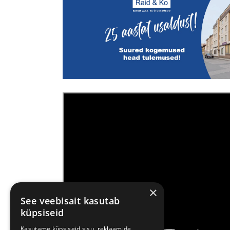
×
See veebisait kasutab
küpsiseid
Kasutame küpsiseid sisu, reklaamide