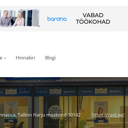
e
Hinnakiri
Blogi
linnaosa, Tallinn Harju maakond 10142
https://raid.ee/