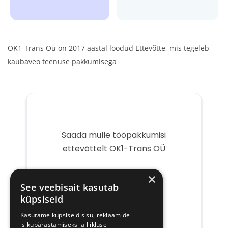
OK1-Trans Oü on 2017 aastal loodud Ettevõtte, mis tegeleb
kaubaveo teenuse pakkumisega
Saada mulle tööpakkumisi
ettevõttelt OK1-Trans OÜ
Teie
×
e-
See veebisait kasutab
post
küpsiseid
Kasutame küpsiseid sisu, reklaamide
isikupärastamiseks ja liikluse