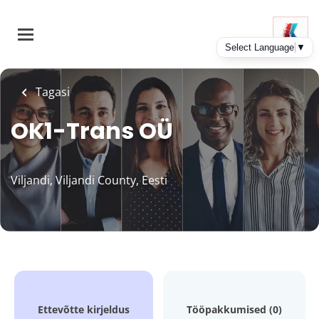
Skip
to
main
content
Tagasi
OK1-Trans OÜ
Viljandi, Viljandi County, Eesti
Ettevõtte kirjeldus
Tööpakkumised (0)