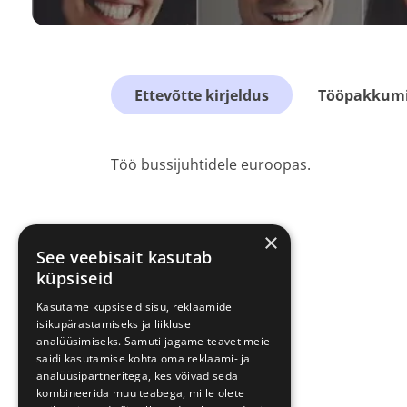
Ettevõtte kirjeldus
Tööpakkumis
Töö bussijuhtidele euroopas.
×
See veebisait kasutab
küpsiseid
Kasutame küpsiseid sisu, reklaamide
isikupärastamiseks ja liikluse
analüüsimiseks. Samuti jagame teavet meie
saidi kasutamise kohta oma reklaami- ja
analüüsipartneritega, kes võivad seda
kombineerida muu teabega, mille olete