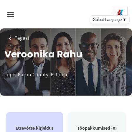
Skip
to
main
content
Tagasi
Veroonika Rahu
Lõpe, Pärnu County, Estonia
Ettevõtte kirjeldus
Tööpakkumised (0)