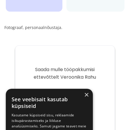
Fotograaf, personaalnõustaja.
Saada mulle tööpakkumisi
ettevõttelt Veroonika Rahu
Teie
×
e-
See veebisait kasutab
post
küpsiseid
Kasutame küpsiseid sisu, reklaamide
isikupärastamiseks ja liikluse
analüüsimiseks. Samuti jagame teavet meie