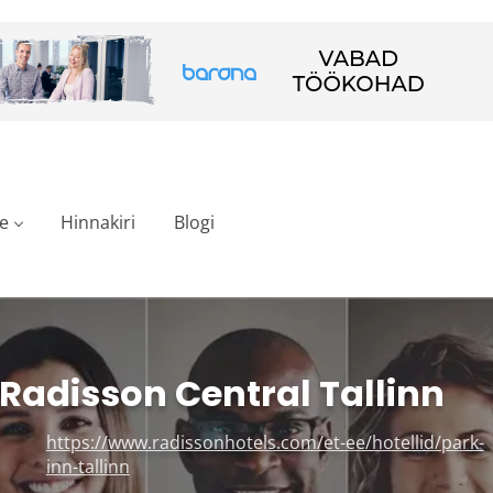
e
Hinnakiri
Blogi
 Radisson Central Tallinn
https://www.radissonhotels.com/et-ee/hotellid/park-
inn-tallinn