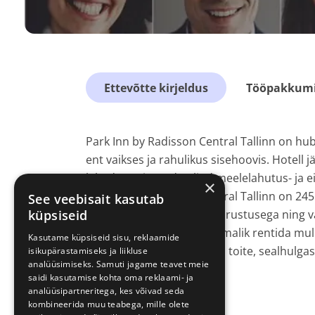
Ettevõtte kirjeldus
Tööpakkumis
Park Inn by Radisson Central Tallinn on hub
ent vaikses ja rahulikus sisehoovis. Hotell j
lähedusse jäävad paljud meelelahutus- ja 
×
Park Inn by Radisson Central Tallinn on 245 
See veebisait kasutab
küpsiseid
kaasaegse kujunduse ja varustusega ning va
ilusalong, jõusaal ning võimalik rentida m
Kasutame küpsiseid sisu, reklaamide
kohalikke ja rahvusvahelisi toite, sealhulg
isikupärastamiseks ja liikluse
analüüsimiseks. Samuti jagame teavet meie
saidi kasutamise kohta oma reklaami- ja
analüüsipartneritega, kes võivad seda
kombineerida muu teabega, mille olete