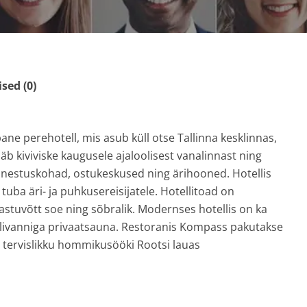
ed (0)
ane perehotell, mis asub küll otse Tallinna kesklinnas,
ääb kiviviske kaugusele ajaloolisest vanalinnast ning
einestuskohad, ostukeskused ning ärihooned.
Hotellis
tuba äri- ja puhkusereisijatele. Hotellitoad on
stuvõtt soe ning sõbralik.
Modernses hotellis on ka
ullivanniga privaatsauna. Restoranis Kompass pakutakse
as tervislikku hommikusööki Rootsi lauas