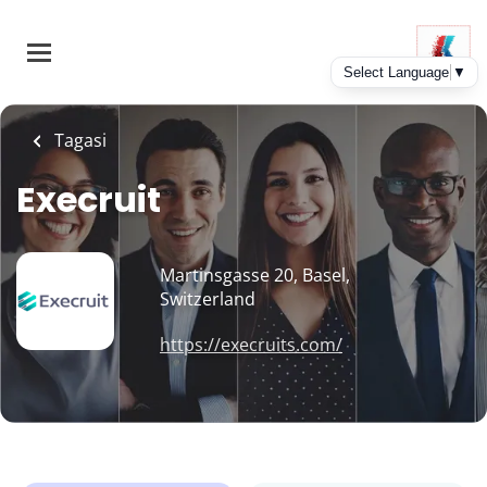
Skip
to
main
content
Tagasi
Execruit
Martinsgasse 20, Basel,
Switzerland
https://execruits.com/