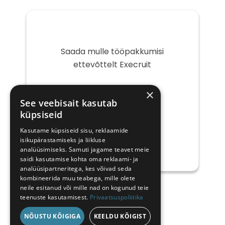
Saada mulle tööpakkumisi
ettevõttelt Execruit
Teie
×
e-
See veebisait kasutab
post
küpsiseid
Kasutame küpsiseid sisu, reklaamide
isikupärastamiseks ja liikluse
analüüsimiseks. Samuti jagame teavet meie
saidi kasutamise kohta oma reklaami- ja
analüüsipartneritega, kes võivad seda
kombineerida muu teabega, mille olete
neile esitanud või mille nad on kogunud teie
teenuste kasutamisest.
Privaatsuspoliitika
NÕUSTU KÕIGIGA
KEELDU KÕIGIST