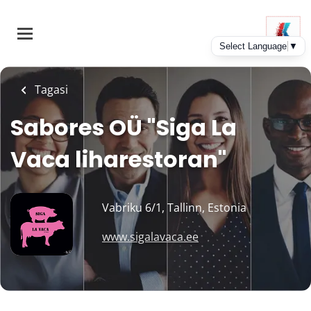
Skip
to
main
content
Tagasi
Sabores OÜ "Siga La
Vaca liharestoran"
Vabriku 6/1, Tallinn, Estonia
www.sigalavaca.ee