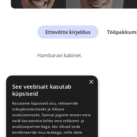
Ettevõtte kirjeldus
Tööpakkumis
Hambaravi kabinet.
×
See veebisait kasutab
küpsiseid
Kasutame küpsiseid sisu, reklaamide
isikupärastamiseks ja liikluse
analüüsimiseks. Samuti jagame teavet meie
saidi kasutamise kohta oma reklaami- ja
analüüsipartneritega, kes võivad seda
kombineerida muu teabega, mille olete