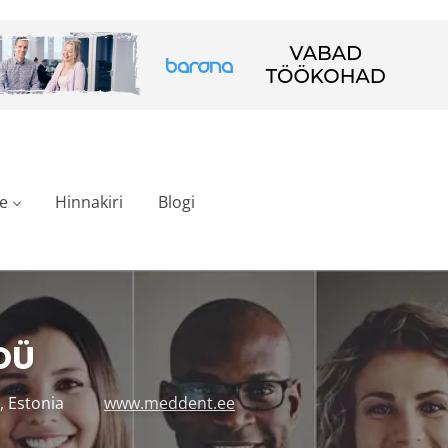
e
Hinnakiri
Blogi
OÜ
, Estonia
www.meddent.ee