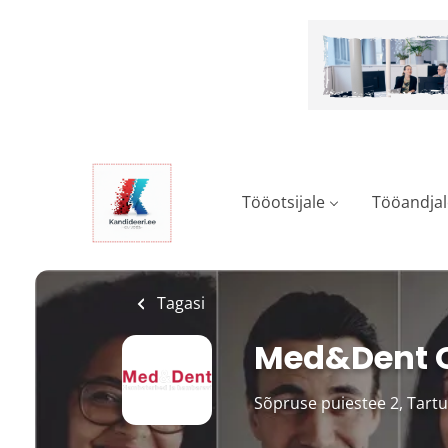
Skip
to
main
content
Tööotsijale
Tööandjal
Tagasi
Med&Dent 
Sõpruse puiestee 2, Tartu