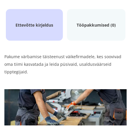
Ettevõtte kirjeldus
Tööpakkumised (0)
Pakume värbamise täisteenust väikefirmadele, kes soovivad
oma tiimi kasvatada ja leida püsivaid, usaldusväärseid
tipptegijaid.