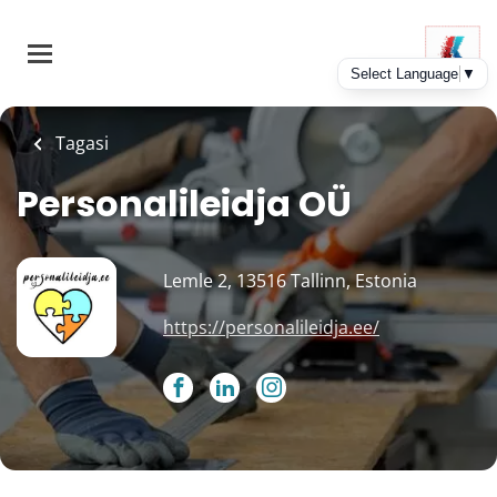
Skip
to
main
content
Tagasi
Personalileidja OÜ
Lemle 2, 13516 Tallinn, Estonia
https://personalileidja.ee/