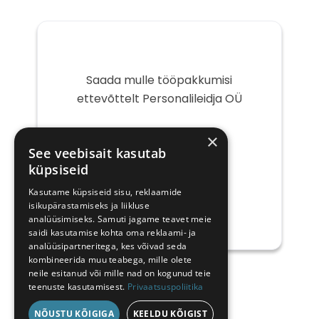
Saada mulle tööpakkumisi
ettevõttelt Personalileidja OÜ
Teie
×
e-
See veebisait kasutab
post
küpsiseid
Kasutame küpsiseid sisu, reklaamide
isikupärastamiseks ja liikluse
analüüsimiseks. Samuti jagame teavet meie
saidi kasutamise kohta oma reklaami- ja
analüüsipartneritega, kes võivad seda
kombineerida muu teabega, mille olete
neile esitanud või mille nad on kogunud teie
teenuste kasutamisest.
Privaatsuspoliitika
NÕUSTU KÕIGIGA
KEELDU KÕIGIST