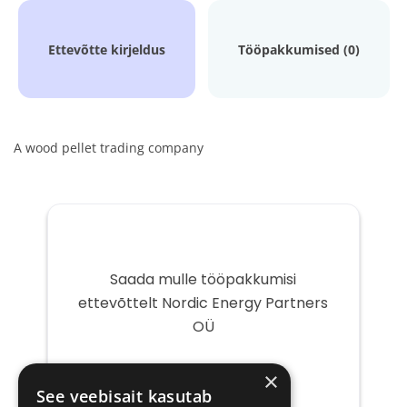
Ettevõtte kirjeldus
Tööpakkumised (0)
A wood pellet trading company
Saada mulle tööpakkumisi
ettevõttelt Nordic Energy Partners
OÜ
Teie
×
e-
See veebisait kasutab
post