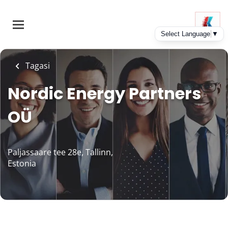
Skip
to
main
content
Tagasi
Nordic Energy Partners
OÜ
Paljassaare tee 28e, Tallinn,
Estonia