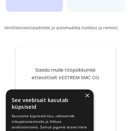
Ventilatsiooniseadmete ja automaatika hooldus ja remont.
Saada mulle tööpakkumisi
ettevõttelt VESTREM SMC OÜ
Teie
×
e-
See veebisait kasutab
post
küpsiseid
Kasutame küpsiseid sisu, reklaamide
isikupärastamiseks ja liikluse
analüüsimiseks. Samuti jagame teavet meie