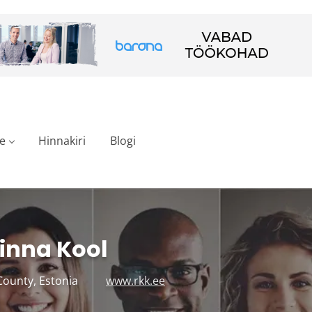
e
Hinnakiri
Blogi
inna Kool
 County, Estonia
www.rkk.ee