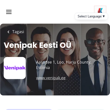
Skip
to
main
content
Tagasi
Venipak Eesti OÜ
Aasa tee 1, Loo, Harju County,
Estonia
www.venipak.ee