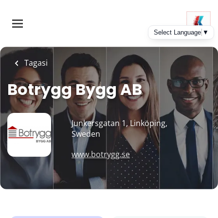
Skip
to
main
content
Tagasi
Botrygg Bygg AB
Junkersgatan 1, Linköping,
Sweden
www.botrygg.se