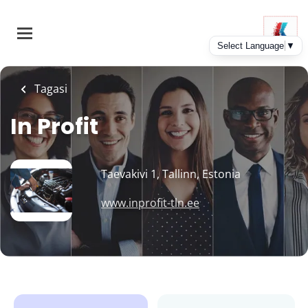
Skip
to
main
content
Tagasi
In Profit
Taevakivi 1, Tallinn, Estonia
www.inprofit-tln.ee