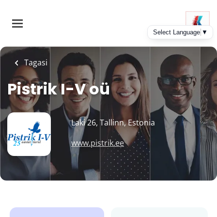
Skip
to
main
content
Tagasi
Pistrik I-V oü
Laki 26, Tallinn, Estonia
www.pistrik.ee