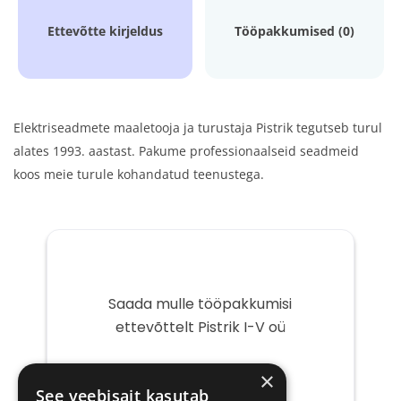
Ettevõtte kirjeldus
Tööpakkumised (0)
Elektriseadmete maaletooja ja turustaja Pistrik tegutseb turul
alates 1993. aastast. Pakume professionaalseid seadmeid
koos meie turule kohandatud teenustega.
Saada mulle tööpakkumisi
ettevõttelt Pistrik I-V oü
Teie
×
e-
See veebisait kasutab
post