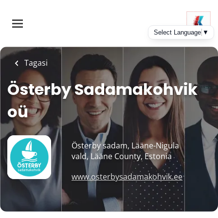
Skip
to
main
content
Tagasi
Österby Sadamakohvik
oü
Österby sadam, Lääne-Nigula
vald, Lääne County, Estonia
www.osterbysadamakohvik.ee