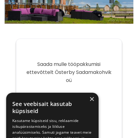
Saada mulle tööpakkumisi
ettevõttelt Österby Sadamakohvik
oü
Teie
×
e-
See veebisait kasutab
post
küpsiseid
Kasutame küpsiseid sisu, reklaamide
isikupärastamiseks ja liikluse
analüüsimiseks. Samuti jagame teavet meie