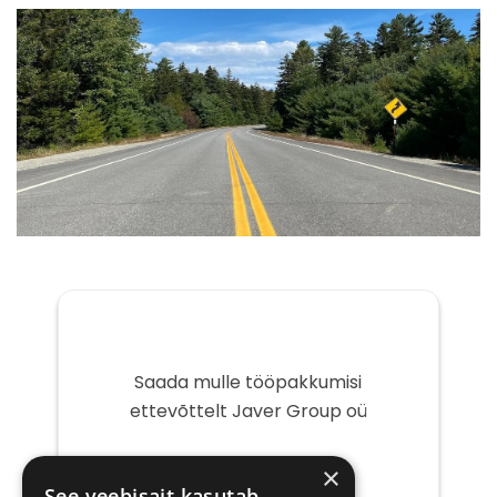
Saada mulle tööpakkumisi
ettevõttelt Javer Group oü
Teie
×
e-
See veebisait kasutab
post