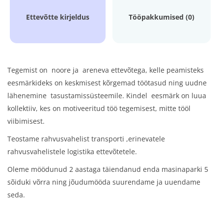
Ettevõtte kirjeldus
Tööpakkumised (0)
Tegemist on noore ja areneva ettevõtega, kelle peamisteks
eesmärkideks on keskmisest kõrgemad töötasud ning uudne
lähenemine tasustamissüsteemile. Kindel eesmärk on luua
kollektiiv, kes on motiveeritud töö tegemisest, mitte tööl
viibimisest.
Teostame rahvusvahelist transporti ,erinevatele
rahvusvahelistele logistika ettevõtetele.
Oleme möödunud 2 aastaga täiendanud enda masinaparki 5
sõiduki võrra ning jõudumööda suurendame ja uuendame
seda.