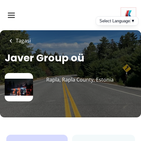
Skip
to
main
content
Tagasi
Javer Group oü
Rapla, Rapla County, Estonia