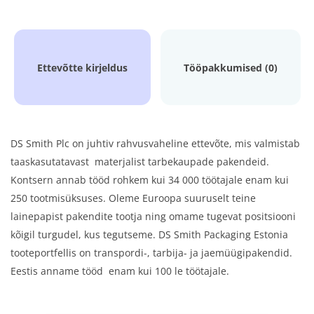
Ettevõtte kirjeldus
Tööpakkumised (0)
DS Smith Plc on juhtiv rahvusvaheline ettevõte, mis valmistab
taaskasutatavast materjalist tarbekaupade pakendeid.
Kontsern annab tööd rohkem kui 34 000 töötajale enam kui
250 tootmisüksuses. Oleme Euroopa suuruselt teine
lainepapist pakendite tootja ning omame tugevat positsiooni
kõigil turgudel, kus tegutseme. DS Smith Packaging Estonia
tooteportfellis on transpordi-, tarbija- ja jaemüügipakendid.
Eestis anname tööd enam kui 100 le töötajale.