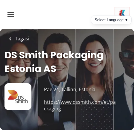
Skip
to
main
content
Tagasi
DS Smith Packaging
Estonia AS
Pae 24, Tallinn, Estonia
https://www.dssmith.com/et/pa
ckaging