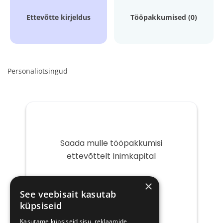
Ettevõtte kirjeldus
Tööpakkumised (0)
Personaliotsingud
Saada mulle tööpakkumisi
ettevõttelt Inimkapital
Teie
×
e-
See veebisait kasutab
post
küpsiseid
Kasutame küpsiseid sisu, reklaamide