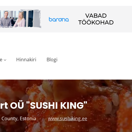
e
Hinnakiri
Blogi
rt OÜ "SUSHI KING"
 County, Estonia
www.sushiking.ee