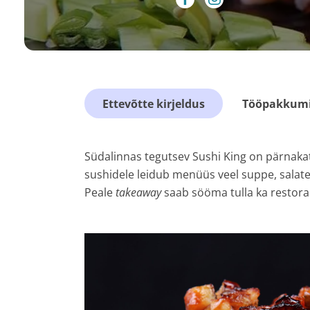
Ettevõtte kirjeldus
Tööpakkumis
Südalinnas tegutsev Sushi King on pärnakat
sushidele leidub menüüs veel suppe, salate
Peale
takeaway
saab sööma tulla ka restora