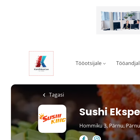
Skip
to
main
content
Tööotsijale
Tööandjal
Tagasi
Sushi Ekspe
Hommiku 3, Pärnu, Pärnu