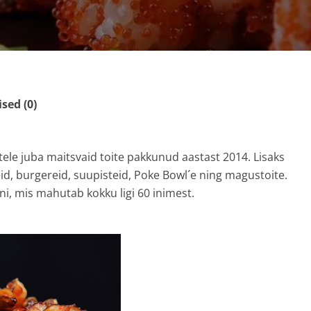
ed (0)
ele juba maitsvaid toite pakkunud aastast 2014. Lisaks
id, burgereid, suupisteid, Poke Bowl´e ning magustoite.
ni, mis mahutab kokku ligi 60 inimest.