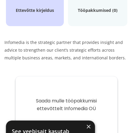
Ettevõtte kirjeldus
Tööpakkumised (0)
Infomedia is the strategic partner that provides insight and
advice to strengthen our client’s strategic efforts across
multiple business areas, markets, and international borders.
Saada mulle tööpakkumisi
ettevõttelt Infomedia OÜ
Teie
×
e-
See veebisait kasutab
post