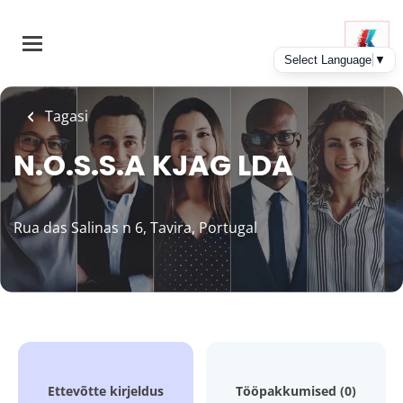
Skip
to
main
content
Tagasi
N.O.S.S.A KJAG LDA
Rua das Salinas n 6, Tavira, Portugal
Ettevõtte kirjeldus
Tööpakkumised (0)