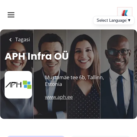
Skip
to
main
content
Tagasi
APH Infra OÜ
Mustamäe tee 6b, Tallinn,
Estonia
www.aph.ee