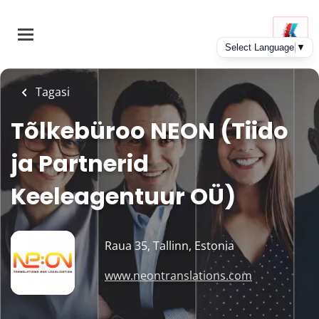
Skip
to
main
content
Tagasi
Tõlkebüroo NEON (Tiido
ja Partnerid
Keeleagentuur OÜ)
Raua 35, Tallinn, Estonia
www.neontranslations.com