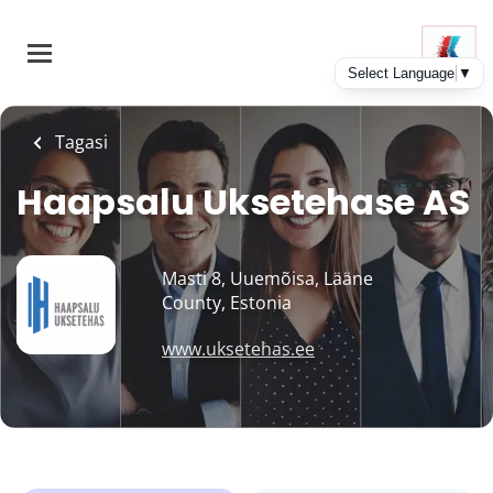
Skip
to
main
content
Tagasi
Haapsalu Uksetehase AS
Masti 8, Uuemõisa, Lääne
County, Estonia
www.uksetehas.ee