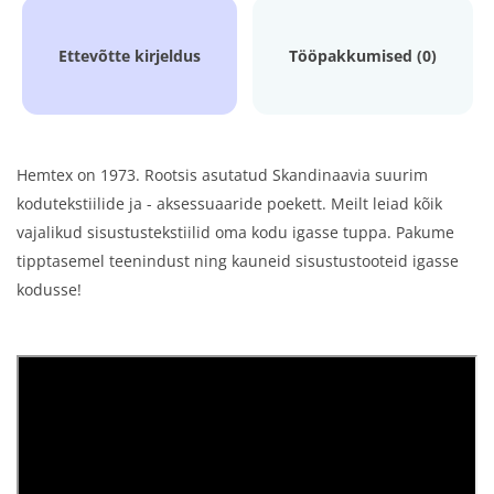
Ettevõtte kirjeldus
Tööpakkumised (0)
Hemtex on 1973. Rootsis asutatud Skandinaavia suurim
kodutekstiilide ja - aksessuaaride poekett. Meilt leiad kõik
vajalikud sisustustekstiilid oma kodu igasse tuppa. Pakume
tipptasemel teenindust ning kauneid sisustustooteid igasse
kodusse!