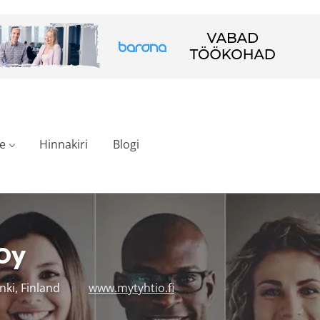
e
Hinnakiri
Blogi
 Oy
nki, Finland
www.mytyhtio.fi