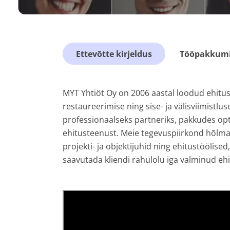
Ettevõtte kirjeldus
Tööpakkumis
MYT Yhtiöt Oy on 2006 aastal loodud ehituse
restaureerimise ning sise- ja välisviimistl
professionaalseks partneriks, pakkudes op
ehitusteenust. Meie tegevuspiirkond hõlm
projekti- ja objektijuhid ning ehitustöölise
saavutada kliendi rahulolu iga valminud ehi