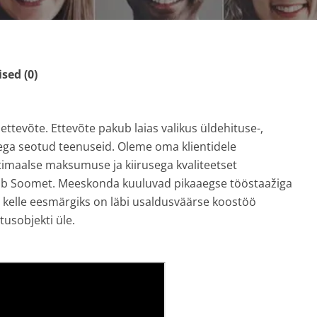
ed (0)
ttevõte. Ettevõte pakub laias valikus üldehituse-,
usega seotud teenuseid. Oleme oma klientidele
timaalse maksumuse ja kiirusega kvaliteetset
ab Soomet. Meeskonda kuuluvad pikaaegse tööstaažiga
d, kelle eesmärgiks on läbi usaldusväärse koostöö
tusobjekti üle.