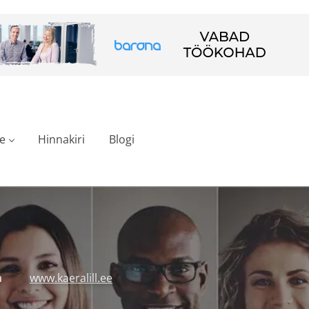
e
Hinnakiri
Blogi
a
www.kaeralill.ee