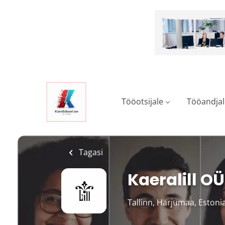
Skip
to
main
content
Tööotsijale
Tööandjal
Tagasi
Kaeralill OÜ
Tallinn, Harjumaa, Estoni