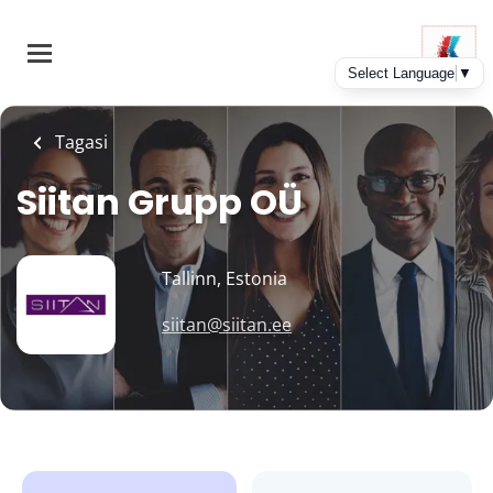
Skip
to
main
content
Tagasi
Siitan Grupp OÜ
Tallinn, Estonia
siitan@siitan.ee