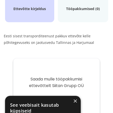
Ettevõtte kirjeldus
Tööpakkumised (0)
Eesti sisest transporditeenust pakkuv ettevõte kelle
põhitegevuseks on jaotusvedu Tallinnas ja Harjumaal
Saada mulle tööpakkumisi
ettevõttelt Siitan Grupp OÜ
Teie
×
e-
See veebisait kasutab
post
küpsiseid