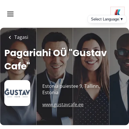
Skip
to
main
content
Tagasi
Pagariahi OÜ "Gustav
Cafe"
Estonia puiestee 9, Tallinn,
Estonia
www.gustavcafe.ee