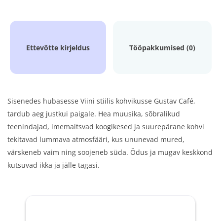
Ettevõtte kirjeldus
Tööpakkumised (0)
Sisenedes hubasesse Viini stiilis kohvikusse Gustav Café,
tardub aeg justkui paigale. Hea muusika, sõbralikud
teenindajad, imemaitsvad koogikesed ja suurepärane kohvi
tekitavad lummava atmosfääri, kus ununevad mured,
värskeneb vaim ning soojeneb süda. Õdus ja mugav keskkond
kutsuvad ikka ja jälle tagasi.