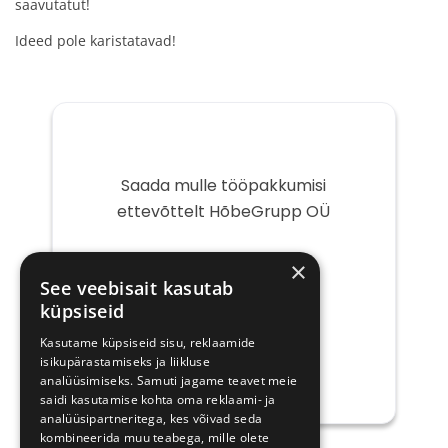
saavutatut!
Ideed pole karistatavad!
Saada mulle tööpakkumisi
ettevõttelt HõbeGrupp OÜ
Teie
×
e-
See veebisait kasutab
post
küpsiseid
Kasutame küpsiseid sisu, reklaamide
isikupärastamiseks ja liikluse
analüüsimiseks. Samuti jagame teavet meie
saidi kasutamise kohta oma reklaami- ja
analüüsipartneritega, kes võivad seda
kombineerida muu teabega, mille olete