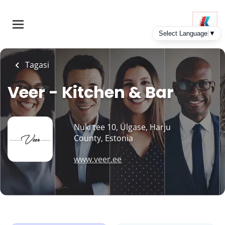
Skip
to
main
content
Tagasi
Veer - Kitchen & Bar
Nuki tee 10, Ülgase, Harju
County, Estonia
www.veer.ee