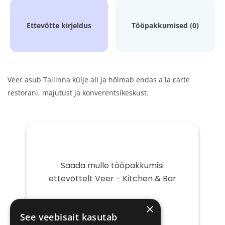
Ettevõtte kirjeldus
Tööpakkumised (0)
Veer asub Tallinna külje all ja hõlmab endas a´la carte
restorani, majutust ja konverentsikeskust.
Saada mulle tööpakkumisi
ettevõttelt Veer - Kitchen & Bar
Teie
×
e-
See veebisait kasutab
post