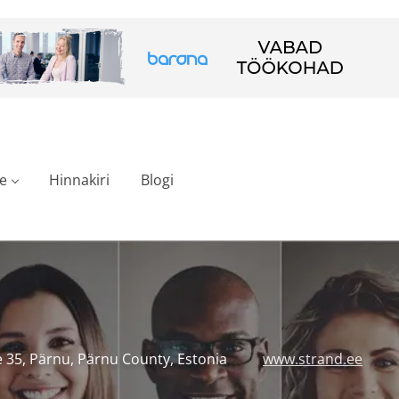
e
Hinnakiri
Blogi
 35, Pärnu, Pärnu County, Estonia
www.strand.ee