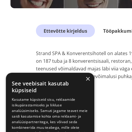
Ettevõtte kirjeldus
Tööpakkumis
Strand SPA & Konverentsihotell on alates 1
on 187 tuba ja 8 konverentsisaali, restoran, 
teenused võimaldavad majas läbi viia väga 
ning lõõgastus- ja puhkusevõimalusi puhka
×
See veebisait kasutab
küpsiseid
Kasutame küpsiseid sisu, reklaamide
isikupärastamiseks ja liikluse
analüüsimiseks. Samuti jagame teavet meie
saidi kasutamise kohta oma reklaami- ja
analüüsipartneritega, kes võivad seda
kombineerida muu teabega, mille olete