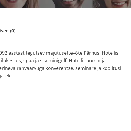
ed (0)
992.aastast tegutsev majutusettevõte Pärnus. Hotellis
ilukeskus, spaa ja siseminigolf. Hotelli ruumid ja
erineva rahvaarvuga konverentse, seminare ja koolitusi
jatele.