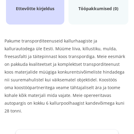
Ettevõtte kirjeldus
Tööpakkumised (0)
Pakume transporditeenuseid kallurhaagiste ja
kallurautodega üle Eesti. Müüme liiva, killustiku, mulda,
freesasfalti ja täitepinnast koos transpordiga. Meie eesmärk
on pakkuda kvaliteetset ja komplektset transporditeenust
koos materjalide müügiga konkurentsivõimeliste hindadega
nii suuremahulistel kui väiksematel objektidel. Koostöös
oma koostööpartneritega veame tähtajaliselt ära ja toome
kohale kõik materjali mida vajate. Meie opereeritavas
autopargis on kokku 6 kallurpoolhaagist kandevõimega kuni
28 tonni.