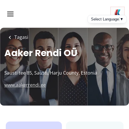
Skip
to
main
content
Tagasi
Aaker Rendi OÜ
Sausti tee 85, Sausti, Harju County, Estonia
www.aakerrendi.ee