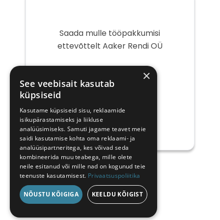
Saada mulle tööpakkumisi
ettevõttelt Aaker Rendi OÜ
Teie
×
e-
See veebisait kasutab
post
küpsiseid
Kasutame küpsiseid sisu, reklaamide
isikupärastamiseks ja liikluse
analüüsimiseks. Samuti jagame teavet meie
saidi kasutamise kohta oma reklaami- ja
analüüsipartneritega, kes võivad seda
kombineerida muu teabega, mille olete
neile esitanud või mille nad on kogunud teie
teenuste kasutamisest.
Privaatsuspoliitika
NÕUSTU KÕIGIGA
KEELDU KÕIGIST