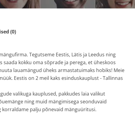
ed (0)
mängufirma. Tegutseme Eestis, Lätis ja Leedus ning
us saada kokku oma sõprade ja perega, et üheskoos
n muuta lauamängud üheks armastatuimaks hobiks! Meie
üük. Eestis on 2 meil kaks esinduskauplust - Tallinnas
gude valikuga kauplused, pakkudes laia valikut
, õuemänge ning muid mängimisega seonduvaid
ng korraldame palju põnevaid mänguüritusi.