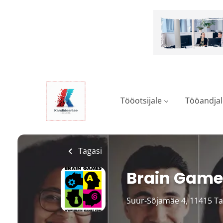
Skip
to
main
content
Tööotsijale
Tööandjal
Tagasi
Brain Game
Suur-Sõjamäe 4, 11415 Ta