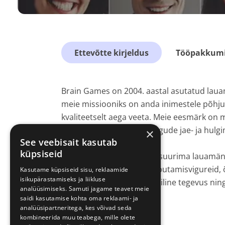
Ettevõtte kirjeldus
Tööpakkumis
Brain Games on 2004. aastal asutatud laua
meie missiooniks on anda inimestele põhj
kvaliteetselt aega veeta. Meie eesmärk o
põhitegevusteks lauamängude jae- ja hulgim
×
See veebisait kasutab
ja Tartus.
küpsiseid
Meie poed on Balti riikide suurima lauamän
lauamänge, puzzlesid, nuputamisvigureid
Kasutame küpsiseid sisu, reklaamide
isikupärastamiseks ja liikluse
hobikaupu. Toimib ka klubiline tegevus ni
analüüsimiseks. Samuti jagame teavet meie
saidi kasutamise kohta oma reklaami- ja
analüüsipartneritega, kes võivad seda
kombineerida muu teabega, mille olete