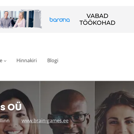
e
Hinnakiri
Blogi
s OÜ
llinn
www.brain-games.ee