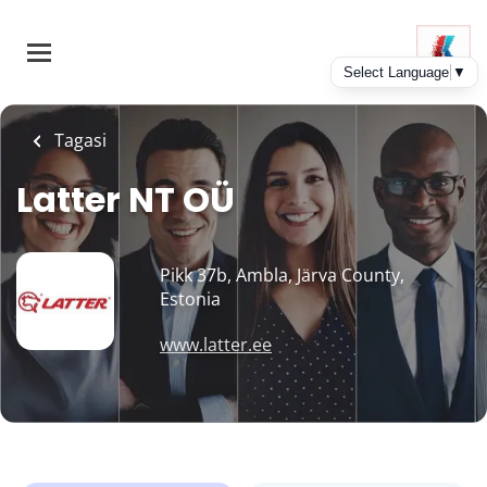
Skip
to
main
content
Tagasi
Latter NT OÜ
Pikk 37b, Ambla, Järva County,
Estonia
www.latter.ee