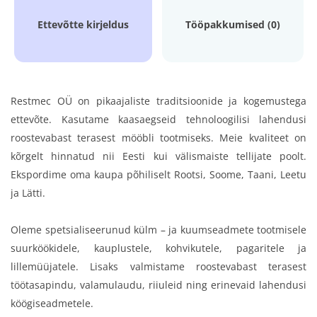
Ettevõtte kirjeldus
Tööpakkumised (0)
Restmec OÜ on pikaajaliste traditsioonide ja kogemustega
ettevõte. Kasutame kaasaegseid tehnoloogilisi lahendusi
roostevabast terasest mööbli tootmiseks. Meie kvaliteet on
kõrgelt hinnatud nii Eesti kui välismaiste tellijate poolt.
Ekspordime oma kaupa põhiliselt Rootsi, Soome, Taani, Leetu
ja Lätti.
Oleme spetsialiseerunud külm – ja kuumseadmete tootmisele
suurköökidele, kauplustele, kohvikutele, pagaritele ja
lillemüüjatele. Lisaks valmistame roostevabast terasest
töötasapindu, valamulaudu, riiuleid ning erinevaid lahendusi
köögiseadmetele.