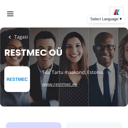
Skip
to
main
content
Tagasi
RESTMEC OÜ
Tila, Tartu maakond, Estonia
www.restmec.ee