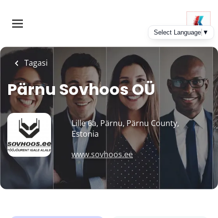
Skip
to
main
content
Tagasi
Pärnu Sovhoos OÜ
Lille 6a, Pärnu, Pärnu County,
Estonia
www.sovhoos.ee